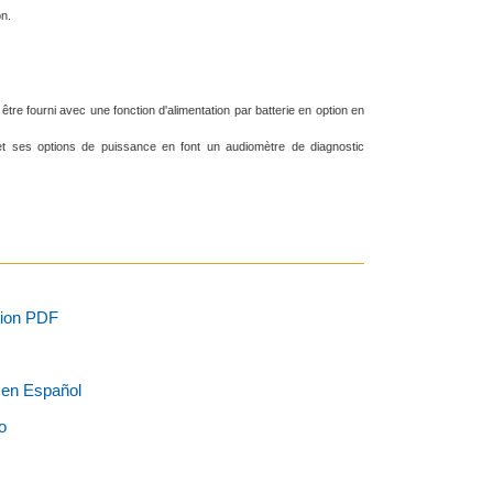
on.
être fourni avec une fonction d'alimentation par batterie en option en
et ses options de puissance en font un audiomètre de diagnostic
tion PDF
 en Español
o