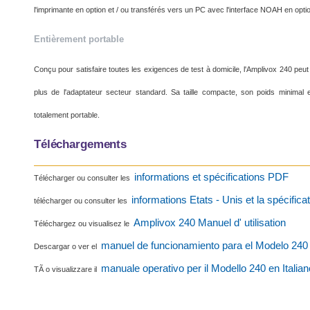
l'imprimante en option et / ou transférés vers un PC avec l'interface NOAH en opti
Entièrement portable
Conçu pour satisfaire toutes les exigences de test à domicile, l'Amplivox 240 peut 
plus de l'adaptateur secteur standard.
Sa taille compacte, son poids minimal 
totalement portable.
Téléchargements
informations et spécifications PDF
Télécharger ou consulter les
informations Etats -
Unis et la
spécifica
télécharger ou consulter les
Amplivox 240 Manuel d'
utilisation
Téléchargez ou visualisez le
manuel de funcionamiento para el Modelo 240
Descargar o ver el
manuale operativo per il Modello 240 en Italian
TÃ o visualizzare il