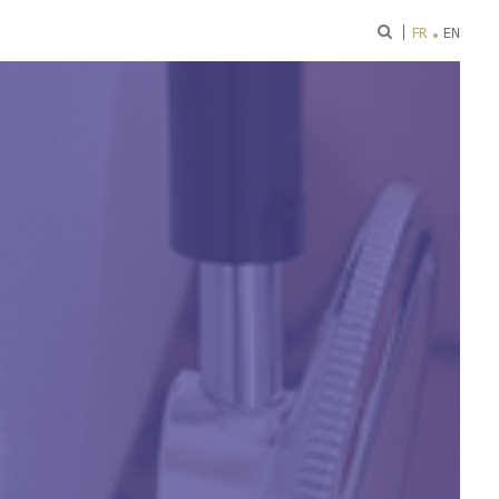
ok
FR
EN