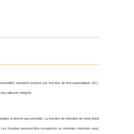
tionnalités standard incluent une fonction de test automatique (AC),
tion talkover intégrée.
mples et directs que possible.
La fonction de rétention de seuil réduit
.
Les résultats peuvent être enregistrés en mémoire, imprimés avec