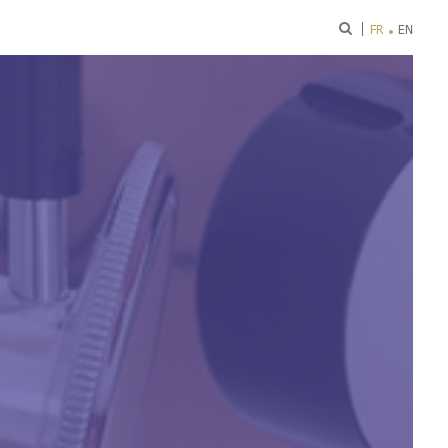
ok
FR
EN